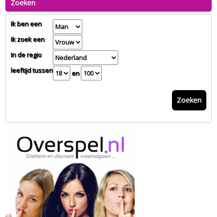
Zoeken
Ik ben een
Ik zoek een
In de regio
leeftijd tussen
en
Zoeken